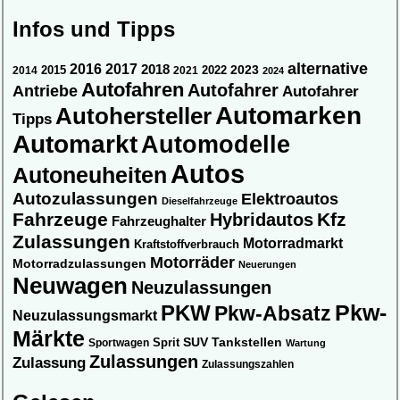
Infos und Tipps
alternative
2016
2017
2018
2015
2022
2023
2014
2021
2024
Autofahren
Autofahrer
Antriebe
Autofahrer
Automarken
Autohersteller
Tipps
Automarkt
Automodelle
Autos
Autoneuheiten
Autozulassungen
Elektroautos
Dieselfahrzeuge
Fahrzeuge
Kfz
Hybridautos
Fahrzeughalter
Zulassungen
Motorradmarkt
Kraftstoffverbrauch
Motorräder
Motorradzulassungen
Neuerungen
Neuwagen
Neuzulassungen
Pkw-
PKW
Pkw-Absatz
Neuzulassungsmarkt
Märkte
SUV
Sprit
Tankstellen
Sportwagen
Wartung
Zulassungen
Zulassung
Zulassungszahlen