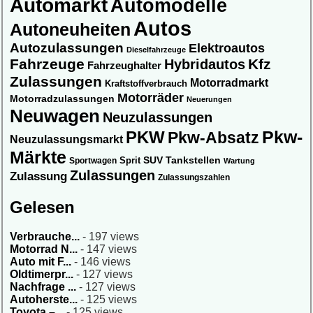
Automarkt
Automodelle
Autos
Autoneuheiten
Autozulassungen
Elektroautos
Dieselfahrzeuge
Fahrzeuge
Kfz
Hybridautos
Fahrzeughalter
Zulassungen
Motorradmarkt
Kraftstoffverbrauch
Motorräder
Motorradzulassungen
Neuerungen
Neuwagen
Neuzulassungen
Pkw-
PKW
Pkw-Absatz
Neuzulassungsmarkt
Märkte
SUV
Sprit
Tankstellen
Sportwagen
Wartung
Zulassungen
Zulassung
Zulassungszahlen
Gelesen
Verbrauche...
- 197 views
Motorrad N...
- 147 views
Auto mit F...
- 146 views
Oldtimerpr...
- 127 views
Nachfrage ...
- 127 views
Autoherste...
- 125 views
Toyota –...
- 125 views